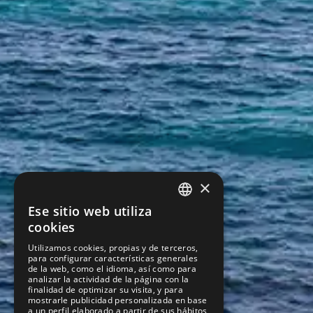
×
Ese sitio web utiliza
SPANISH
cookies
ENGLISH
Utilizamos cookies, propias y de terceros,
para configurar características generales
de la web, como el idioma, así como para
analizar la actividad de la página con la
finalidad de optimizar su visita, y para
mostrarle publicidad personalizada en base
a un perfil elaborado a partir de sus hábitos