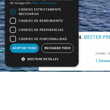
de navegación.
Más información
COOKIES ESTRICTAMENTE
NECESARIAS
COOKIES DE RENDIMIENTO
COOKIES DE PREFERENCIAS
JETZT BUCHEN.
BESTER PR
COOKIES DE FUNCIONALIDAD
ACEPTAR TODO
RECHAZAR TODO
Hotel / Reiseziel
Zimmer / G
MOSTRAR DETALLES
Sin interm
¡VENTAJAS EXCLUSIVAS WEB!