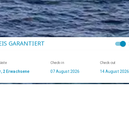
EIS GARANTIERT
äste
Check-in
Check-out
ediarios
Ofertas exclusivas
Confirmación inm