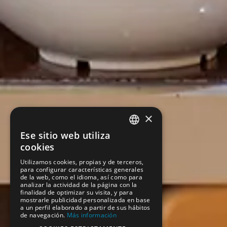
×
Ese sitio web utiliza
SPANISH
cookies
ENGLISH
Utilizamos cookies, propias y de terceros,
para configurar características generales
de la web, como el idioma, así como para
analizar la actividad de la página con la
finalidad de optimizar su visita, y para
mostrarle publicidad personalizada en base
a un perfil elaborado a partir de sus hábitos
de navegación.
Más información